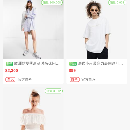
销量 100,068
欧洲站夏季新款时尚休闲短裤热裤女裤运动家具纯棉韩版宽松百搭裤（秒杀活动2）
法式小吊带弹力裹胸遮肚子藏肉上衣（秒杀活动4）
$2,300
$99
自营
官方自营
自营
官方自营
秒杀
秒杀