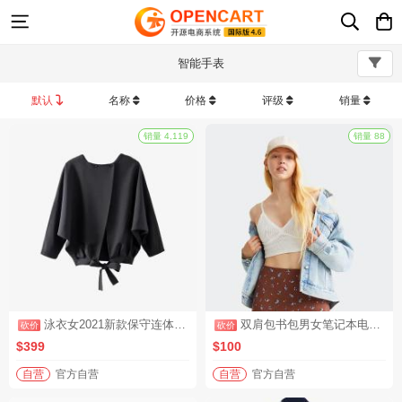
智能手表
默认
名称
价格
评级
销量
销量 4,119
泳衣女2021新款保守连体遮肚显瘦性感小胸聚拢加大码泡温泉游泳衣（砍价活动2）
双肩包书包男女笔记本电脑包时尚潮流旅行背包（砍价活动4）
$399
$100
自营
官方自营
自营
官方自营