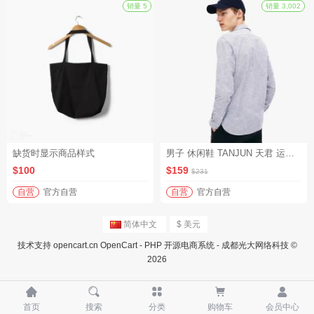
砍价
砍价
销量 5
缺货时显示商品样式
男子 休闲鞋 TANJUN 天君 运动鞋 812654（特价活动+批量购买）
$100
$159
自营
官方自营
自营
官方自营
简体中文
$ 美元
技术支持
opencart.cn
OpenCart - PHP 开源电商系统 - 成都光大网络科技 ©
2026





$231
首页
搜索
分类
购物车
会员中心