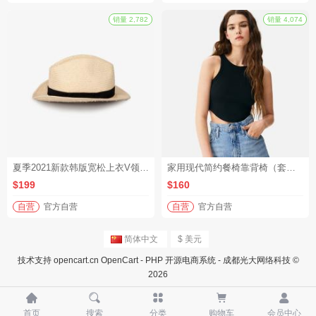
夏季2021新款韩版宽松上衣V领心机锁骨设计感小众条纹短袖T恤女
家用现代简约餐椅靠背椅（套装1）
砍价
拼团
$199
$160
自营
官方自营
自营
官方自营
简体中文
$ 美元
技术支持
opencart.cn
OpenCart - PHP 开源电商系统 - 成都光大网络科技 ©
销量 2,782
2026





首页
搜索
分类
购物车
会员中心