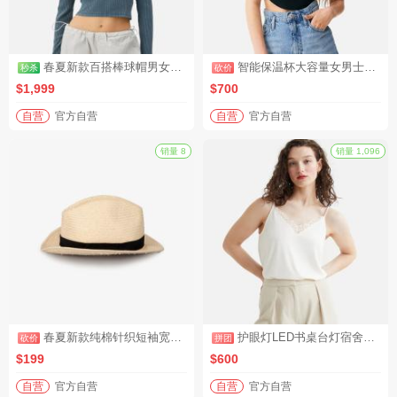
销量 2,591
春夏新款百搭棒球帽男女休闲防晒帽时尚鸭舌帽户外嘻哈帽（秒杀活动3）
智能保温杯大容量女男士高档泡茶便携316L不锈钢水杯子（砍价活动3）
$1,999
$700
自营
官方自营
自营
官方自营
秒杀
砍价
春夏新款纯棉针织短袖宽松棉麻T恤（砍价活动1）
护眼灯LED书桌台灯宿舍卧室床头灯（拼团活动3）
$199
$600
自营
官方自营
自营
官方自营
销量 8