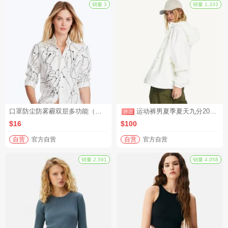
销量 3
口罩防尘防雾霾双层多功能（单品赠品）
运动裤男夏季夏天九分2021新款冰丝薄款速干裤男士夏裤休闲长裤子（拼团活动1）
$16
$100
自营
官方自营
自营
官方自营
拼团