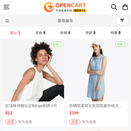
影音娱乐
默认
名称
价格
评级
销量
销量 1
软顶棒球帽女定制logo刺绣小R标宽檐显脸小百搭字母鸭舌帽子
防晒喷雾霜女面部防紫外线水晶夏清爽不油腻（满减赠品）
$12
$199
自营
官方自营
自营
官方自营