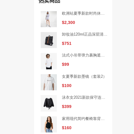
热卖商品
欧洲站夏季新款时尚休闲短裤热裤女裤运动家具纯棉韩版宽松百搭裤（秒杀活动2）
$2,300
卸妆油120ml正品深层清洁温和眼唇卸妆水去黑头（秒杀活动1）
$751
法式小吊带弹力裹胸遮肚子藏肉上衣（秒杀活动4）
$99
女夏季新款墨镜（套装2）
$100
泳衣女2021新款保守连体遮肚显瘦性感小胸聚拢加大码泡温泉游泳衣（砍价活动2）
$399
家用现代简约餐椅靠背椅（套装1）
$160