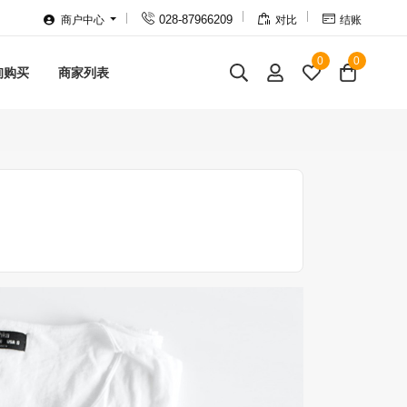



028-87966209
商户中心
对比
结账
0
0
询购买
商家列表