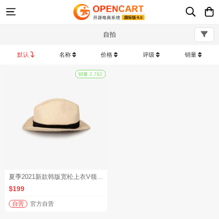
自拍
默认
名称
价格
评级
销量
销量 2,782
夏季2021新款韩版宽松上衣V领心机锁骨设计感小众条纹短袖T恤女
$199
自营
官方自营