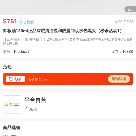
1
/5
$751
销量: 7,544
降价提醒
卸妆油120ml正品深层清洁温和眼唇卸妆水去黑头（秒杀活动1）
【四月福利，限时特价！】2件8折3件7折&夏季新品限时特惠2件85折3件7折&专
区1件5折！
型号：
Product 7
库存：
10888
活动

活动详情
秒杀
活动价 $599
平台自营
广东省
商品选项